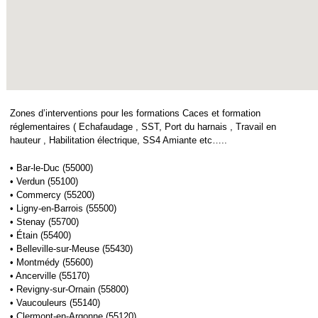
Zones d’interventions pour les formations Caces et formation
réglementaires ( Echafaudage , SST, Port du harnais , Travail en
hauteur , Habilitation électrique, SS4 Amiante etc…..
• Bar-le-Duc (55000)
• Verdun (55100)
• Commercy (55200)
• Ligny-en-Barrois (55500)
• Stenay (55700)
• Étain (55400)
• Belleville-sur-Meuse (55430)
• Montmédy (55600)
• Ancerville (55170)
• Revigny-sur-Ornain (55800)
• Vaucouleurs (55140)
• Clermont-en-Argonne (55120)