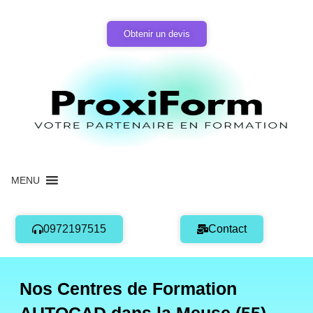
Aller
au
Obtenir un devis
contenu
MENU
0972197515
Contact
Nos Centres de Formation