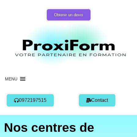
Aller
au
Obtenir un devis
contenu
MENU
0972197515
Contact
Nos centres de