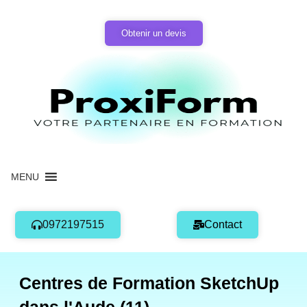
Aller
au
Obtenir un devis
contenu
MENU
0972197515
Contact
Centres de Formation SketchUp