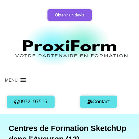
Aller
au
Obtenir un devis
contenu
MENU
0972197515
Contact
Centres de Formation SketchUp