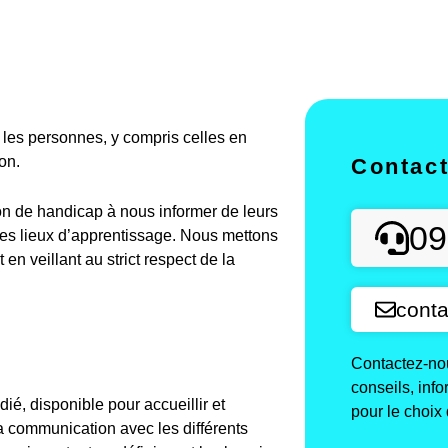
es personnes, y compris celles en
on.
Contac
on de handicap à nous informer de leurs
09
des lieux d’apprentissage. Nous mettons
n veillant au strict respect de la
conta
Contactez-nou
conseils, inf
é, disponible pour accueillir et
pour le choix 
a communication avec les différents