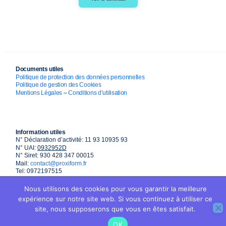
Documents utiles
Politique de protection des données personnelles
Politique de gestion des Cookies
Mentions Légales
–
Conditions d’utilisation
Information utiles
N° Déclaration d’activité: 11 93 10935 93
N° UAI:
0932952D
N° Siret: 930 428 347 00015
Mail:
contact@proxiform.fr
Tel: 0972197515
Nous utilisons des cookies pour vous garantir la meilleure
expérience sur notre site web. Si vous continuez à utiliser ce
site, nous supposerons que vous en êtes satisfait.
OK