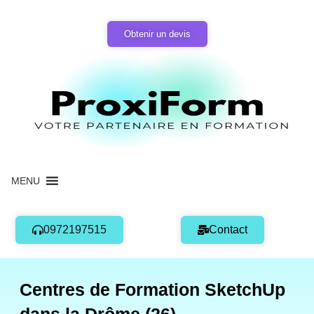
Aller
au
Obtenir un devis
contenu
MENU
0972197515
Contact
Centres de Formation SketchUp