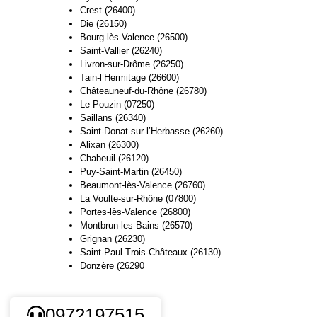
Crest (26400)
Die (26150)
Bourg-lès-Valence (26500)
Saint-Vallier (26240)
Livron-sur-Drôme (26250)
Tain-l’Hermitage (26600)
Châteauneuf-du-Rhône (26780)
Le Pouzin (07250)
Saillans (26340)
Saint-Donat-sur-l’Herbasse (26260)
Alixan (26300)
Chabeuil (26120)
Puy-Saint-Martin (26450)
Beaumont-lès-Valence (26760)
La Voulte-sur-Rhône (07800)
Portes-lès-Valence (26800)
Montbrun-les-Bains (26570)
Grignan (26230)
Saint-Paul-Trois-Châteaux (26130)
Donzère (26290
0972197515