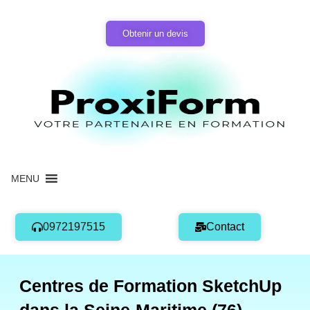
Aller
au
Obtenir un devis
contenu
MENU
0972197515
Contact
Centres de Formation SketchUp