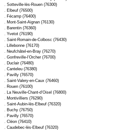
. Sotteville-lès-Rouen (76300)
. Elbeuf (76500)
. Fécamp (76400)
. Mont-Saint-Aignan (76130)
. Barentin (76360)
. Yvetot (76190)
. Saint-Romain-de-Colbosc (76430)
. Lillebonne (76170)
. Neufchâtel-en-Bray (76270)
. Gonfreville-l’Orcher (76700)
. Duclair (76480)
. Canteleu (76380)
. Pavilly (76570)
. Saint-Valery-en-Caux (76460)
. Rouen (76100)
. La Neuville-Chant-d’Oisel (76800)
. Montivilliers (76290)
. Saint-Aubin-lès-Elbeuf (76320)
. Buchy (76750)
. Pavilly (76570)
. Cléon (76410)
. Caudebec-lès-Elbeuf (76320)