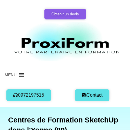
Aller
au
Obtenir un devis
contenu
MENU
0972197515
Contact
Centres de Formation SketchUp