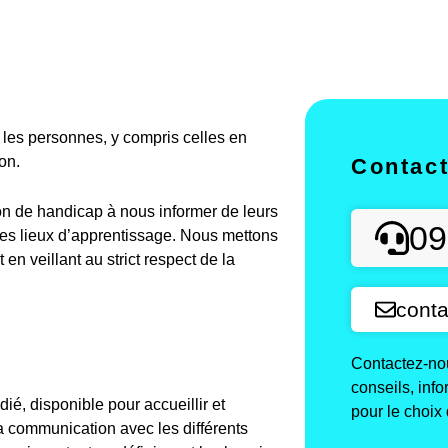
es personnes, y compris celles en
on.
Contac
on de handicap à nous informer de leurs
09
des lieux d’apprentissage. Nous mettons
n veillant au strict respect de la
conta
Contactez-nou
conseils, inf
é, disponible pour accueillir et
pour le choix 
a communication avec les différents