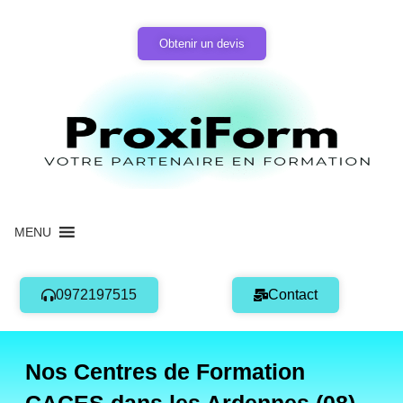
Aller
au
Obtenir un devis
contenu
MENU
0972197515
Contact
Nos Centres de Formation