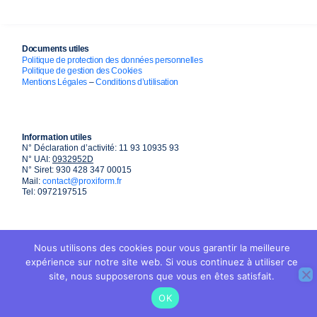
Documents utiles
Politique de protection des données personnelles
Politique de gestion des Cookies
Mentions Légales
–
Conditions d’utilisation
Information utiles
N° Déclaration d’activité: 11 93 10935 93
N° UAI:
0932952D
N° Siret: 930 428 347 00015
Mail:
contact@proxiform.fr
Tel: 0972197515
Nous utilisons des cookies pour vous garantir la meilleure
expérience sur notre site web. Si vous continuez à utiliser ce
site, nous supposerons que vous en êtes satisfait.
OK