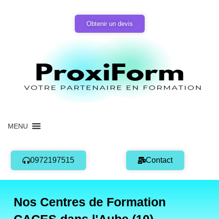
Aller
au
Obtenir un devis
contenu
MENU
0972197515
Contact
Nos Centres de Formation