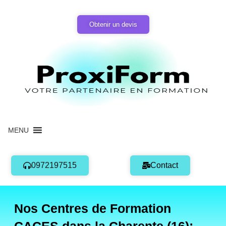
Aller
au
Obtenir un devis
contenu
MENU
0972197515
Contact
Nos Centres de Formation