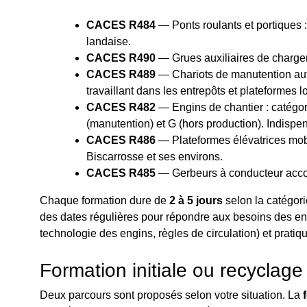
CACES R484
— Ponts roulants et portiques :
landaise.
CACES R490
— Grues auxiliaires de chargem
CACES R489
— Chariots de manutention autom
travaillant dans les entrepôts et plateformes
CACES R482
— Engins de chantier : catégori
(manutention) et G (hors production). Indisp
CACES R486
— Plateformes élévatrices mobi
Biscarrosse et ses environs.
CACES R485
— Gerbeurs à conducteur accom
Chaque formation dure de
2 à 5 jours
selon la catégori
des dates régulières pour répondre aux besoins des ent
technologie des engins, règles de circulation) et pratiqu
Formation initiale ou recycla
Deux parcours sont proposés selon votre situation. La