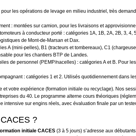
 pour les opérations de levage en milieu industriel, très deman
ent : montées sur camion, pour les livraisons et approvisionn
oteurs à conducteur porté : catégories 1A, 1B, 2A, 2B, 3, 4, 5, 
 logistiques de Mont-de-Marsan et Dax.
es A (mini-pelles), B1 (tracteurs et tombereaux), C1 (chargeuses
ensable pour les chantiers BTP de Landes.
les de personnel (PEMP/nacelles) : catégories A et B. Pour les 
pagnant : catégories 1 et 2. Utilisés quotidiennement dans le
e et votre expérience (formation initiale ou recyclage). Nos ses
reprises du 40. Le programme alterne cours théoriques (régleme
e intensive sur engins réels, avec évaluation finale par un teste
ge CACES ?
formation initiale CACES
(3 à 5 jours) s’adresse aux débutant