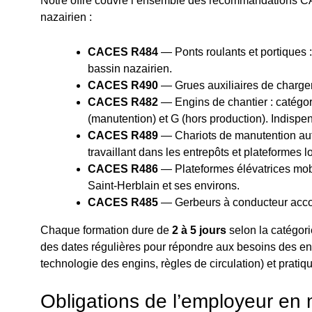
Notre offre couvre l’ensemble des recommandations CA
nazairien :
CACES R484
— Ponts roulants et portiques :
bassin nazairien.
CACES R490
— Grues auxiliaires de chargem
CACES R482
— Engins de chantier : catégori
(manutention) et G (hors production). Indispe
CACES R489
— Chariots de manutention autom
travaillant dans les entrepôts et plateformes 
CACES R486
— Plateformes élévatrices mobi
Saint-Herblain et ses environs.
CACES R485
— Gerbeurs à conducteur accom
Chaque formation dure de
2 à 5 jours
selon la catégori
des dates régulières pour répondre aux besoins des ent
technologie des engins, règles de circulation) et pratiqu
Obligations de l’employeur e