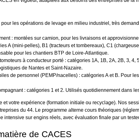
CES en vigueur, adaptées aux besoins des entreprises de la m
 pour les opérations de levage en milieu industriel, très deman
ent : montées sur camion, pour les livraisons et approvisionne
es A (mini-pelles), B1 (tracteurs et tombereaux), C1 (chargeuses
nsable pour les chantiers BTP de Loire-Atlantique.
oteurs à conducteur porté : catégories 1A, 1B, 2A, 2B, 3, 4, 5, 
logistiques de Nantes et Saint-Nazaire.
les de personnel (PEMP/nacelles) : catégories A et B. Pour les 
pagnant : catégories 1 et 2. Utilisés quotidiennement dans le
e et votre expérience (formation initiale ou recyclage). Nos ses
reprises du 44. Le programme alterne cours théoriques (régleme
e intensive sur engins réels, avec évaluation finale par un teste
n matière de CACES