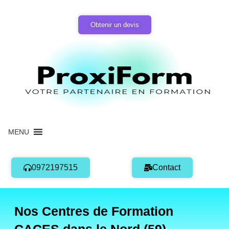
Aller
au
Obtenir un devis
contenu
MENU
0972197515
Contact
Nos Centres de Formation