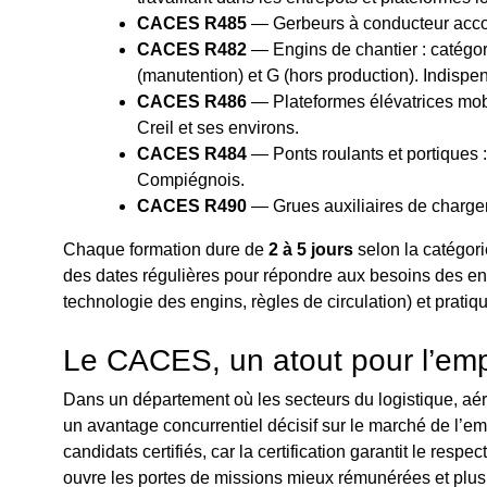
CACES R485
— Gerbeurs à conducteur accom
CACES R482
— Engins de chantier : catégori
(manutention) et G (hors production). Indispe
CACES R486
— Plateformes élévatrices mobi
Creil et ses environs.
CACES R484
— Ponts roulants et portiques :
Compiégnois.
CACES R490
— Grues auxiliaires de chargem
Chaque formation dure de
2 à 5 jours
selon la catégori
des dates régulières pour répondre aux besoins des ent
technologie des engins, règles de circulation) et pratiqu
Le CACES, un atout pour l’emp
Dans un département où les secteurs du logistique, aér
un avantage concurrentiel décisif sur le marché de l’em
candidats certifiés, car la certification garantit le res
ouvre les portes de missions mieux rémunérées et plus 