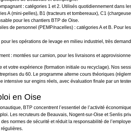
pagnant : catégories 1 et 2. Utilisés quotidiennement dans le
es A (mini-pelles), B1 (tracteurs et tombereaux), C1 (chargeuses
nsable pour les chantiers BTP de Oise.
les de personnel (PEMP/nacelles) : catégories A et B. Pour les 
 pour les opérations de levage en milieu industriel, très deman
ent : montées sur camion, pour les livraisons et approvisionne
e et votre expérience (formation initiale ou recyclage). Nos ses
reprises du 60. Le programme alterne cours théoriques (régleme
e intensive sur engins réels, avec évaluation finale par un teste
loi en Oise
onautique, BTP concentrent l’essentiel de l’activité économiqu
ploi. Les recruteurs de Beauvais, Nogent-sur-Oise et Senlis pri
pect des normes de sécurité et réduit la responsabilité de l’emplo
régulières.