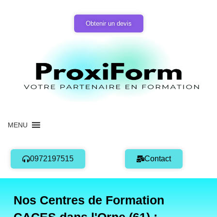
Aller
au
Obtenir un devis
contenu
MENU
0972197515
Contact
Nos Centres de Formation