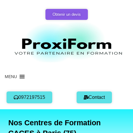
Aller
au
Obtenir un devis
contenu
MENU
0972197515
Contact
Nos Centres de Formation