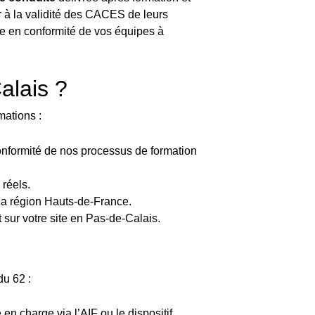
r à la validité des CACES de leurs
se en conformité de vos équipes à
alais ?
mations :
a conformité de nos processus de formation
 réels.
e la région Hauts-de-France.
 sur votre site en Pas-de-Calais.
du 62 :
n charge via l’AIF ou le dispositif