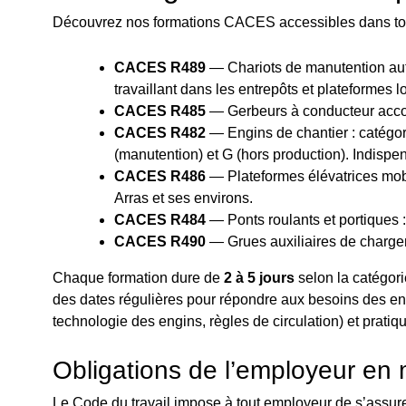
Découvrez nos formations CACES accessibles dans tout 
CACES R489
— Chariots de manutention autom
travaillant dans les entrepôts et plateformes 
CACES R485
— Gerbeurs à conducteur accom
CACES R482
— Engins de chantier : catégori
(manutention) et G (hors production). Indisp
CACES R486
— Plateformes élévatrices mobi
Arras et ses environs.
CACES R484
— Ponts roulants et portiques :
CACES R490
— Grues auxiliaires de chargem
Chaque formation dure de
2 à 5 jours
selon la catégori
des dates régulières pour répondre aux besoins des ent
technologie des engins, règles de circulation) et pratiqu
Obligations de l’employeur e
Le Code du travail impose à tout employeur de s’assur