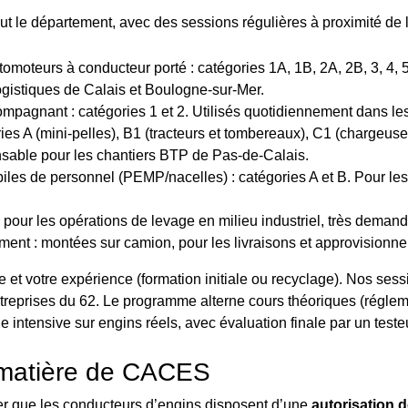
le département, avec des sessions régulières à proximité de le
oteurs à conducteur porté : catégories 1A, 1B, 2A, 2B, 3, 4, 5, 
logistiques de Calais et Boulogne-sur-Mer.
pagnant : catégories 1 et 2. Utilisés quotidiennement dans le
es A (mini-pelles), B1 (tracteurs et tombereaux), C1 (chargeuses
ensable pour les chantiers BTP de Pas-de-Calais.
les de personnel (PEMP/nacelles) : catégories A et B. Pour les 
 pour les opérations de levage en milieu industriel, très demand
ent : montées sur camion, pour les livraisons et approvisionn
e et votre expérience (formation initiale ou recyclage). Nos ses
reprises du 62. Le programme alterne cours théoriques (régleme
e intensive sur engins réels, avec évaluation finale par un teste
n matière de CACES
er que les conducteurs d’engins disposent d’une
autorisation 