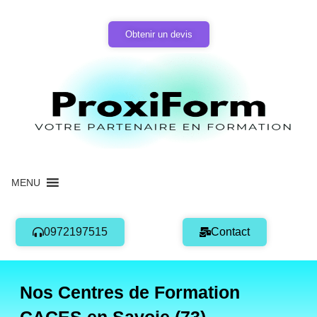
Aller
au
Obtenir un devis
contenu
MENU
0972197515
Contact
Nos Centres de Formation