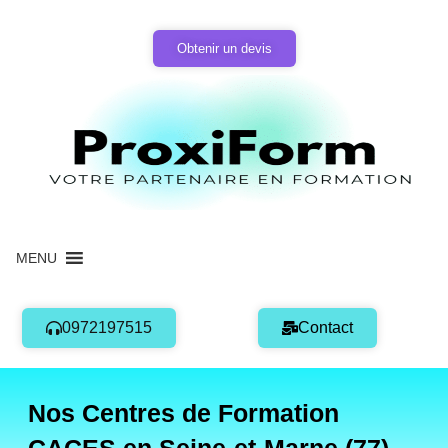
Aller
au
Obtenir un devis
contenu
MENU
0972197515
Contact
Nos Centres de Formation