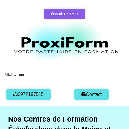
Aller
au
Obtenir un devis
contenu
MENU
0972197515
Contact
Nos Centres de Formation