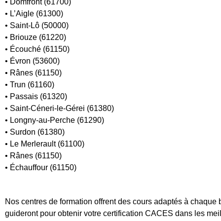
• Domfront (61700)
• L’Aigle (61300)
• Saint-Lô (50000)
• Briouze (61220)
• Écouché (61150)
• Évron (53600)
• Rânes (61150)
• Trun (61160)
• Passais (61320)
• Saint-Céneri-le-Gérei (61380)
• Longny-au-Perche (61290)
• Surdon (61380)
• Le Merlerault (61100)
• Rânes (61150)
• Échauffour (61150)
Nos centres de formation offrent des cours adaptés à chaque 
guideront pour obtenir votre certification CACES dans les meil