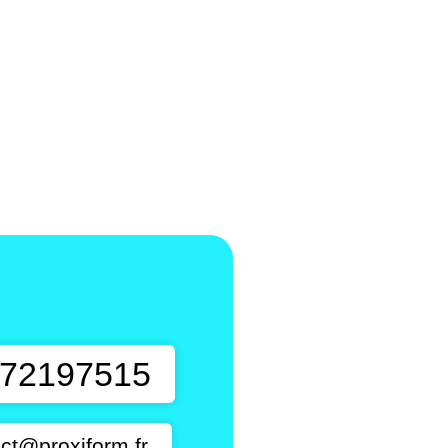
t
72197515
ct@proxiform.fr