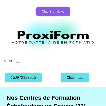
Aller
au
Obtenir un devis
contenu
MENU
0972197515
Contact
Nos Centres de Formation