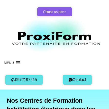
Aller
au
Obtenir un devis
contenu
MENU
0972197515
Contact
Nos Centres de Formation