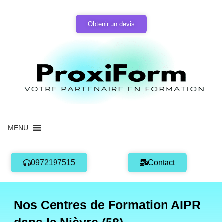
Aller
au
Obtenir un devis
contenu
MENU
0972197515
Contact
Nos Centres de Formation AIPR