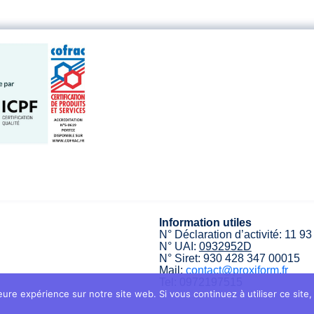
Information utiles
N° Déclaration d’activité: 11 9
N° UAI:
0932952D
N° Siret: 930 428 347 00015
Mail:
contact@proxiform.fr
Tel: 0972197515
eure expérience sur notre site web. Si vous continuez à utiliser ce sit