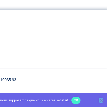
3 10935 93
e, nous supposerons que vous en êtes satisfait.
OK