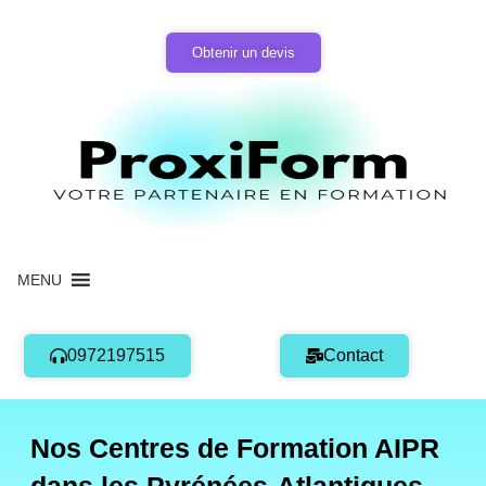
Aller
au
Obtenir un devis
contenu
MENU
0972197515
Contact
Nos Centres de Formation AIPR