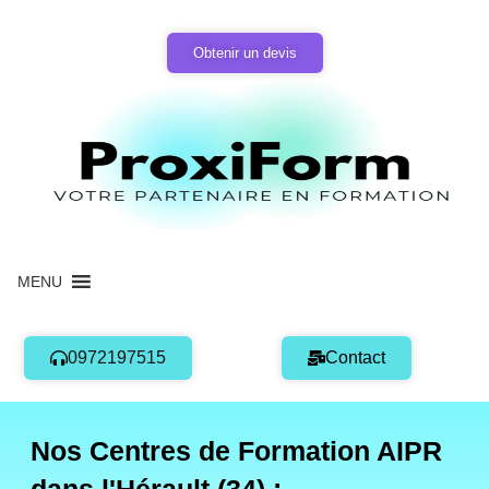
Aller
au
Obtenir un devis
contenu
MENU
0972197515
Contact
Nos Centres de Formation AIPR