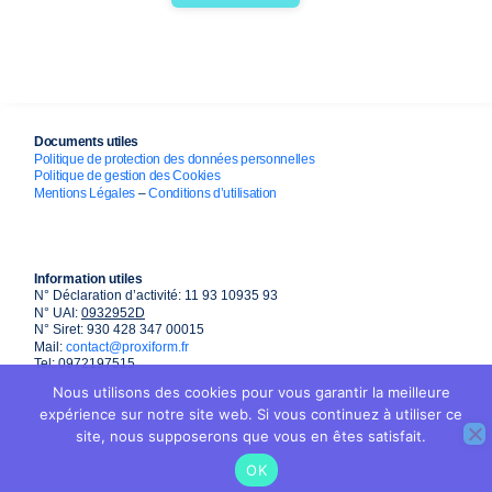
Documents utiles
Politique de protection des données personnelles
Politique de gestion des Cookies
Mentions Légales
–
Conditions d’utilisation
Information utiles
N° Déclaration d’activité: 11 93 10935 93
N° UAI:
0932952D
N° Siret: 930 428 347 00015
Mail:
contact@proxiform.fr
Tel: 0972197515
Nous utilisons des cookies pour vous garantir la meilleure
expérience sur notre site web. Si vous continuez à utiliser ce
site, nous supposerons que vous en êtes satisfait.
OK