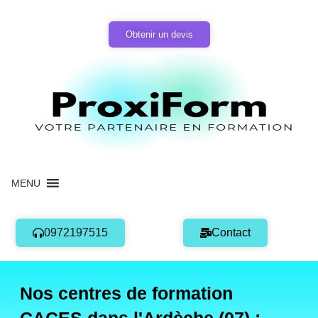
Aller
au
Obtenir un devis
contenu
MENU
0972197515
Contact
Nos centres de formation