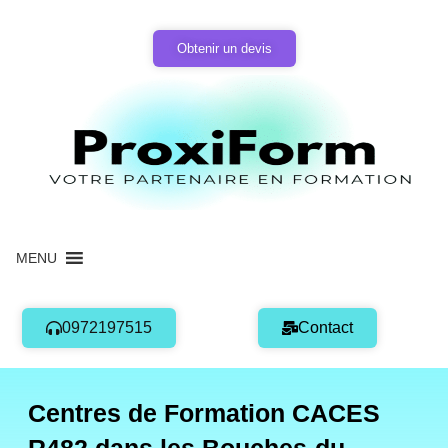
Aller
au
Obtenir un devis
contenu
MENU
0972197515
Contact
Centres de Formation CACES