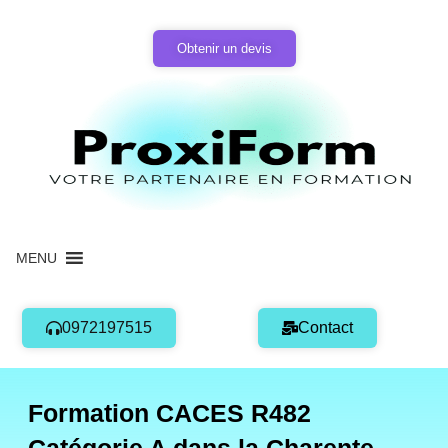
Aller
au
Obtenir un devis
contenu
MENU
0972197515
Contact
Formation CACES R482