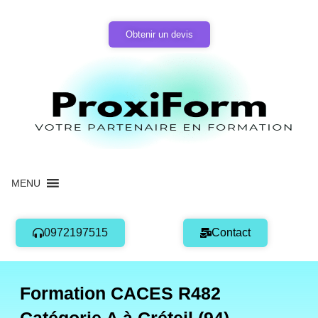
Aller
au
Obtenir un devis
contenu
MENU
0972197515
Contact
Formation CACES R482