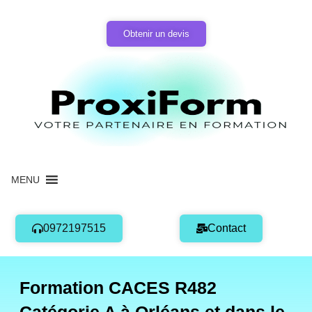
Aller
au
Obtenir un devis
contenu
MENU
0972197515
Contact
Formation CACES R482