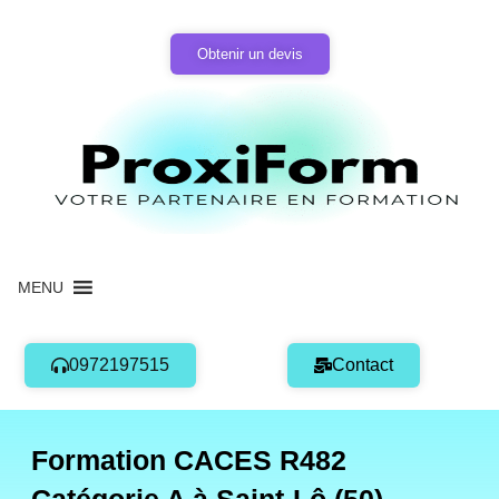
Aller
au
Obtenir un devis
contenu
MENU
0972197515
Contact
Formation CACES R482