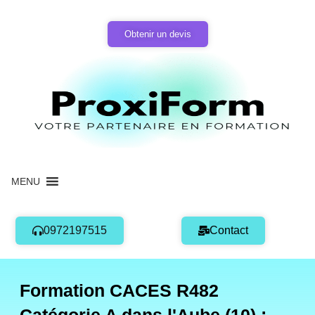
Aller
au
Obtenir un devis
contenu
MENU
0972197515
Contact
Formation CACES R482