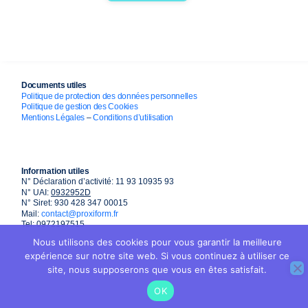
Documents utiles
Politique de protection des données personnelles
Politique de gestion des Cookies
Mentions Légales
–
Conditions d’utilisation
Information utiles
N° Déclaration d’activité: 11 93 10935 93
N° UAI:
0932952D
N° Siret: 930 428 347 00015
Mail:
contact@proxiform.fr
Tel: 0972197515
Nous utilisons des cookies pour vous garantir la meilleure
expérience sur notre site web. Si vous continuez à utiliser ce
site, nous supposerons que vous en êtes satisfait.
OK