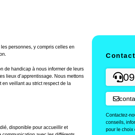
es personnes, y compris celles en
on.
Contac
on de handicap à nous informer de leurs
09
des lieux d’apprentissage. Nous mettons
n veillant au strict respect de la
conta
Contactez-nou
conseils, inf
é, disponible pour accueillir et
pour le choix 
a communication avec les différents