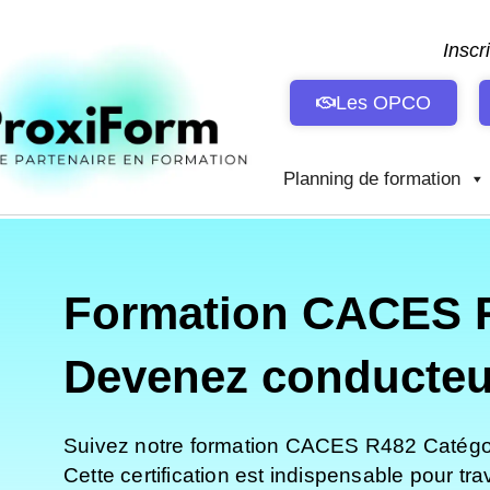
Aller
au
Inscr
contenu
Les OPCO
Planning de formation
Formation CACES R4
Devenez conducteur 
Suivez notre formation CACES R482 Catégorie
Cette certification est indispensable pour tr