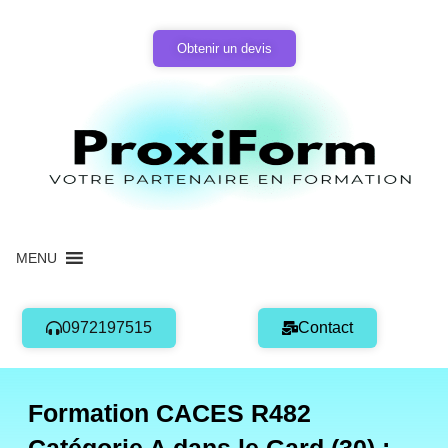
Aller
au
Obtenir un devis
contenu
MENU
0972197515
Contact
Formation CACES R482