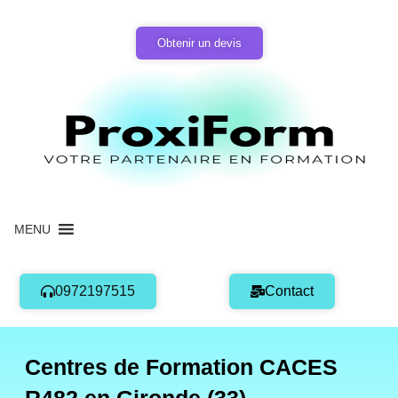
Aller
au
Obtenir un devis
contenu
MENU
0972197515
Contact
Centres de Formation CACES