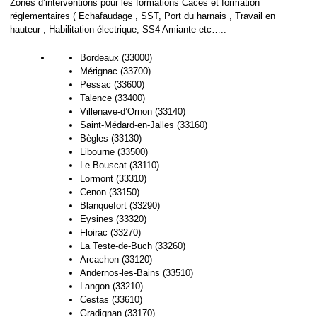
Zones d’interventions pour les formations Caces et formation
réglementaires ( Echafaudage , SST, Port du harnais , Travail en
hauteur , Habilitation électrique, SS4 Amiante etc…..
Bordeaux (33000)
Mérignac (33700)
Pessac (33600)
Talence (33400)
Villenave-d’Ornon (33140)
Saint-Médard-en-Jalles (33160)
Bègles (33130)
Libourne (33500)
Le Bouscat (33110)
Lormont (33310)
Cenon (33150)
Blanquefort (33290)
Eysines (33320)
Floirac (33270)
La Teste-de-Buch (33260)
Arcachon (33120)
Andernos-les-Bains (33510)
Langon (33210)
Cestas (33610)
Gradignan (33170)