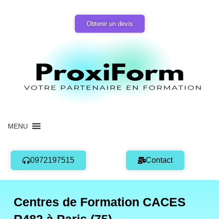
Aller
au
Obtenir un devis
contenu
MENU
0972197515
Contact
Centres de Formation CACES