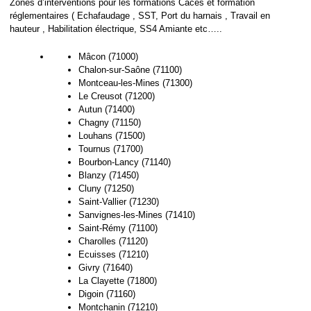
Zones d’interventions pour les formations Caces et formation
réglementaires ( Echafaudage , SST, Port du harnais , Travail en
hauteur , Habilitation électrique, SS4 Amiante etc…..
Mâcon (71000)
Chalon-sur-Saône (71100)
Montceau-les-Mines (71300)
Le Creusot (71200)
Autun (71400)
Chagny (71150)
Louhans (71500)
Tournus (71700)
Bourbon-Lancy (71140)
Blanzy (71450)
Cluny (71250)
Saint-Vallier (71230)
Sanvignes-les-Mines (71410)
Saint-Rémy (71100)
Charolles (71120)
Ecuisses (71210)
Givry (71640)
La Clayette (71800)
Digoin (71160)
Montchanin (71210)