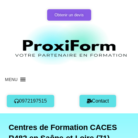
Aller
au
Obtenir un devis
contenu
MENU
0972197515
Contact
Centres de Formation CACES