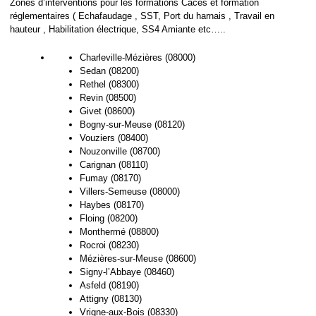
Zones d’interventions pour les formations Caces et formation
réglementaires ( Echafaudage , SST, Port du harnais , Travail en
hauteur , Habilitation électrique, SS4 Amiante etc…..
Charleville-Mézières (08000)
Sedan (08200)
Rethel (08300)
Revin (08500)
Givet (08600)
Bogny-sur-Meuse (08120)
Vouziers (08400)
Nouzonville (08700)
Carignan (08110)
Fumay (08170)
Villers-Semeuse (08000)
Haybes (08170)
Floing (08200)
Monthermé (08800)
Rocroi (08230)
Mézières-sur-Meuse (08600)
Signy-l’Abbaye (08460)
Asfeld (08190)
Attigny (08130)
Vrigne-aux-Bois (08330)