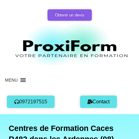
Aller
au
Obtenir un devis
contenu
MENU
0972197515
Contact
Centres de Formation Caces