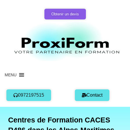
Aller
au
Obtenir un devis
contenu
MENU
0972197515
Contact
Centres de Formation CACES