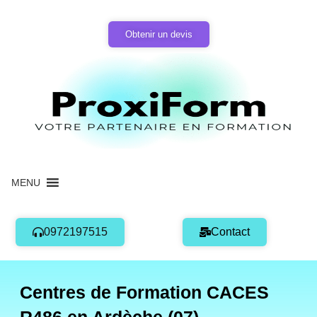
Aller
au
Obtenir un devis
contenu
MENU
0972197515
Contact
Centres de Formation CACES