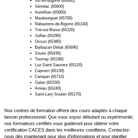
Vic-en-Bigorre (65500)
Séméac (65600)
Aureilhan (65800)
Maubourguet (65700)
Rabastens-de-Bigorre (65140)
Trie-sur-Baïse (65220)
Juillan (65290)
Ossun (65380)
Barbazan-Debat (65690)
Soues (65430)
Tournay (65190)
Luz-Saint-Sauveur (65120)
Capvern (65130)
Campan (65710)
Galan (65330)
Arreau (65240)
Saint-Lary-Soulan (65170)
Nos centres de formation offrent des cours adaptés à chaque
besoin professionnel. Que vous soyez débutant ou expérimenté,
nos formateurs certifiés vous guideront pour obtenir votre
certification CACES dans les meilleures conditions. Contactez-
nous dès maintenant pour plus d’informations et pour planifier