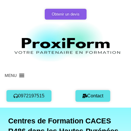
Aller
au
Obtenir un devis
contenu
MENU
0972197515
Contact
Centres de Formation CACES