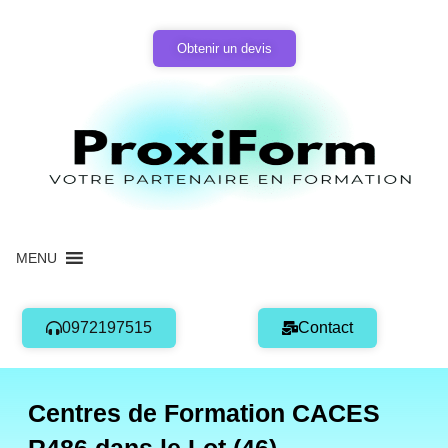
Aller
au
Obtenir un devis
contenu
MENU
0972197515
Contact
Centres de Formation CACES