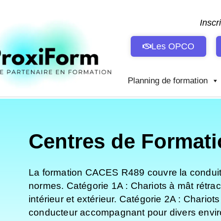
Aller
au
Inscr
contenu
Les OPCO
Planning de formation
Centres de Formati
La formation CACES R489 couvre la conduite 
normes. Catégorie 1A : Chariots à mât rétra
intérieur et extérieur. Catégorie 2A : Chario
conducteur accompagnant pour divers enviro