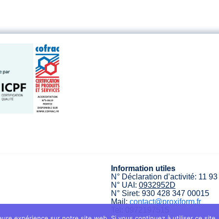
Information utiles
N° Déclaration d’activité: 11 9
N° UAI:
0932952D
N° Siret: 930 428 347 00015
Mail:
contact@proxiform.fr
Tel: 0972197515
eure expérience sur notre site web. Si vous continuez à utiliser ce sit