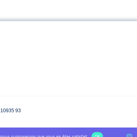
3 10935 93
e, nous supposerons que vous en êtes satisfait.
OK