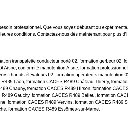
besoin professionnel. Que vous soyez débutant ou expérimenté, 
leures conditions. Contactez-nous dès maintenant pour plus d’in
ion transpalette conducteur porté 02, formation gerbeur 02, for
pôt Aisne, conformité manutention Aisne, formation professionnel
urs chariots élévateurs 02, formation opérateurs manutention
 R489 Laon, formation CACES R489 Château-Thierry, formati
 R489 Chauny, formation CACES R489 Hirson, formation CACE
 R489 Gauchy, formation CACES R489 Belleu, formation CACE
e, formation CACES R489 Vervins, formation CACES R489 Sa
che, formation CACES R489 Essômes-sur-Marne.