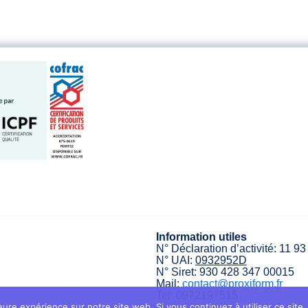
Information utiles
N° Déclaration d’activité: 11 9
N° UAI:
0932952D
N° Siret: 930 428 347 00015
Mail:
contact@proxiform.fr
Tel: 0972197515
eure expérience sur notre site web. Si vous continuez à utiliser ce sit