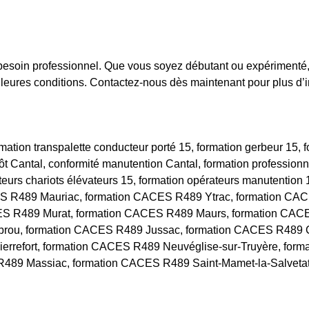
besoin professionnel. Que vous soyez débutant ou expérimenté, 
leures conditions. Contactez-nous dès maintenant pour plus d’in
tion transpalette conducteur porté 15, formation gerbeur 15, fo
pôt Cantal, conformité manutention Cantal, formation professionn
teurs chariots élévateurs 15, formation opérateurs manutentio
CES R489 Mauriac, formation CACES R489 Ytrac, formation CA
S R489 Murat, formation CACES R489 Maurs, formation CACE
rou, formation CACES R489 Jussac, formation CACES R489 C
rrefort, formation CACES R489 Neuvéglise-sur-Truyère, for
489 Massiac, formation CACES R489 Saint-Mamet-la-Salvetat