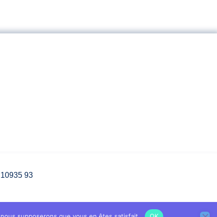
3 10935 93
e, nous supposerons que vous en êtes satisfait.
OK