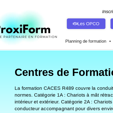
Aller
au
Inscr
contenu
Les OPCO
Planning de formation
Centres de Formati
La formation CACES R489 couvre la conduite 
normes. Catégorie 1A : Chariots à mât rétra
intérieur et extérieur. Catégorie 2A : Chario
conducteur accompagnant pour divers enviro