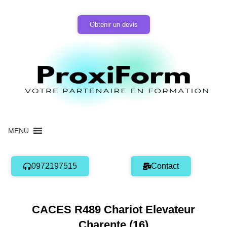
Aller
au
Obtenir un devis
contenu
MENU
0972197515
Contact
CACES R489 Chariot Elevateur
Charente (16)