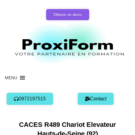
Aller
au
Obtenir un devis
contenu
MENU
0972197515
Contact
CACES R489 Chariot Elevateur
Hauts-de-Seine (92)